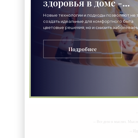
здоровья в доме -
«Строительные
Новые технологии и подходы позволяют не 
создать идеальные для комфортного быта
Материалы»
цветовые решения, но и снизить заболеваем
доме с помощью чистых материалов Наш
жизненный опыт
Подробнее
-
-- Все дело в мыслях. Мысл
-- Ид