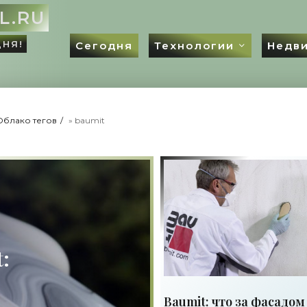
L.RU
ДНЯ!
Сегодня
Технологии
Недв
Облако тегов
» baumit
:
Baumit: что за фасадом 