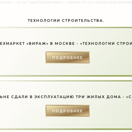
огатство — это ум. Самая большая нищета — глупость. Из всех страхов самый пугающ
ь с хорошим советом, это пропустить его мимо ушей. Он никогда не бывает полезен ником
-- Люблю давать советы и очень не люблю, когда их дают мне.
ТЕХНОЛОГИИ СТРОИТЕЛЬСТВА.
ЕХМАРКЕТ «ВИРАЖ» В МОСКВЕ - «ТЕХНОЛОГИИ СТРО
ПОДРОБНЕЕ
ЬНЕ СДАЛИ В ЭКСПЛУАТАЦИЮ ТРИ ЖИЛЫХ ДОМА - «
ПОДРОБНЕЕ