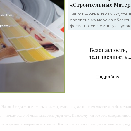
«Строительные Мате
Baumit — одна из самых успе
только
европейских марок в области
фасадных систем, штукатурок 
ость в
для наружного и внутреннего
применения. Накопленный оп
позволяет компании презент
Безопасность,
долговечность,
красота: миссия
выполнима -
Подробнее
«Строительные
Материалы»
- Начинайте делать все, что вы можете сделать – и даже то, о чем можете хотя бы мечтать
ь — начало всего. И мыслями можно управлять. И поэтому главное дело совершенствов
ите уверенно по направлению к мечте. Живите той жизнью, которую вы сами себе приду