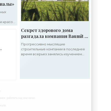
риалы»
шных
и красок
Секрет здорового дома
ыт
разгадала компания Baumit -
овать
«Строительные Материалы»
Прогрессивно мыслящие
строительные компании в последнее
время всерьез занялись изучением
воздействия строительных
материалов на здоровье и
самочувствие человека. Тем не менее,
в ходе дискуссий
.
ания: работать над мыслями.
мали.