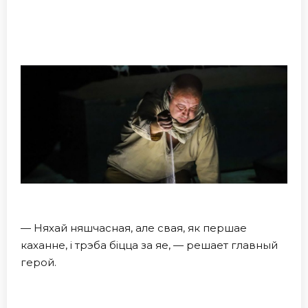
— Няхай няшчасная, але свая, як першае
каханне, i трэба бiцца за яе, — решает главный
герой.