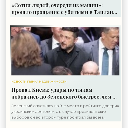
«Сотни людей, очереди из машин»:
прошло прощание с убитыми в Таиланде
Дианой и Романом - «Недвижимость»
НОВОСТИ РЫНКА НЕДВИЖИМОСТИ
Провал Киева: удары по тылам
добрались до Зеленского быстрее, чем до
России - «Недвижимость»
Зеленский опустился на 9-е место в рейтинге доверия
украинским деятелям, а в случае президентских
выборов он во втором туре проиграл бы всем
основным конкурентам, следует из результатов