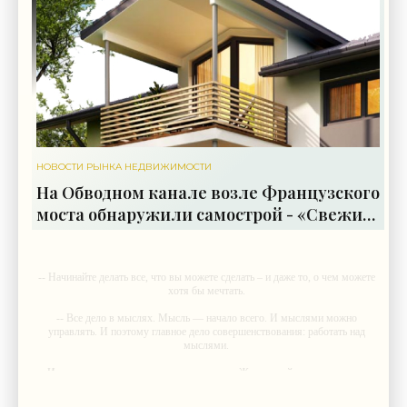
НОВОСТИ РЫНКА НЕДВИЖИМОСТИ
На Обводном канале возле Французского
моста обнаружили самострой - «Свежие
новости строительства»
-- Начинайте делать все, что вы можете сделать – и даже то, о чем можете
хотя бы мечтать.
-- Все дело в мыслях. Мысль — начало всего. И мыслями можно
управлять. И поэтому главное дело совершенствования: работать над
мыслями.
-- Идите уверенно по направлению к мечте. Живите той жизнью, которую
вы сами себе придумали.