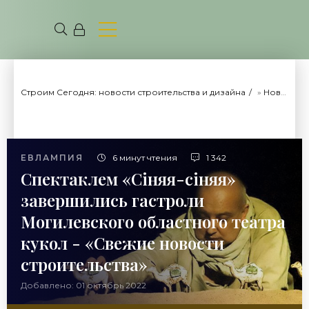
Строим Сегодня: новости строительства и дизайна
»
Новости рынка недвижимости
ЕВЛАМПИЯ
6 минут чтения
1 342
Спектаклем «Сiняя-сiняя»
завершились гастроли
Могилевского областного театра
кукол - «Свежие новости
строительства»
Добавлено: 01 октябрь 2022