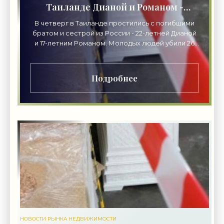
Таиланде Дианой и Романом -
«Недвижимость»
В четверг в Таиланде простились с погибшими
братом и сестрой из России - 22-летней Дианой
и 17-летним Романом. Молодых людей убили 26
июля из-за мотоцикла. Их тела закопали в лесу.
Подробнее
НОВОСТИ РЫНКА НЕДВИЖИМОСТИ