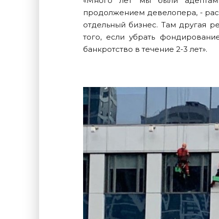
«Много лет мы были адептам
продолжением девелопера, - расс
отдельный бизнес. Там другая ре
того, если убрать фондировани
банкротство в течение 2-3 лет».