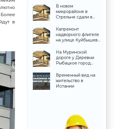
 неким
новости
В новом
олютно
строительства»
микрорайоне в
 Более
Стрельне сдали в
йдут в
эксплуатацию три
жилых дома -
Капремонт
«Свежие новости
надворного флигеля
строительства»
на улице Куйбышева
вынужденно
забросили - «Свежие
На Муринской
новости
дороге у Деревни
строительства»
Рыбацкое город
построил детский
сад - «Свежие
Временный вид на
новости
жительство в
строительства»
Испании