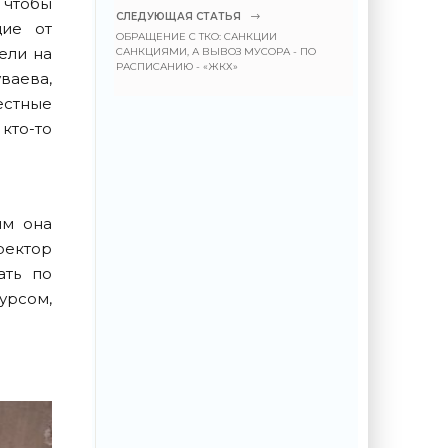
 чтобы
СЛЕДУЮЩАЯ СТАТЬЯ
щие от
ОБРАЩЕНИЕ С ТКО: САНКЦИИ
ели на
САНКЦИЯМИ, А ВЫВОЗ МУСОРА - ПО
РАСПИСАНИЮ - «ЖКХ»
ваева,
естные
кто-то
ым она
иректор
ать по
урсом,