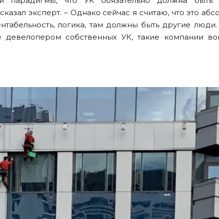
и парадигмы, что УК обязательно должна быть
казал эксперт. – Однако сейчас я считаю, что это абс
нтабельность, логика, там должны быть другие люди.
е девелопером собственных УК, такие компании во