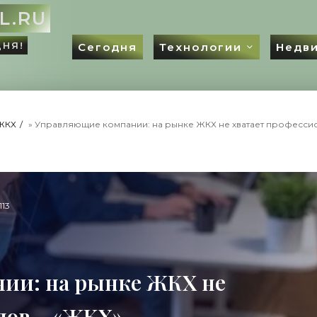
L.RU
ДНЯ!
Сегодня
Технологии
Недв
ЖКХ
» Управляющие компании: на рынке ЖКХ не хватает професси
 113
ии: на рынке ЖКХ не
лов - «ЖКХ»