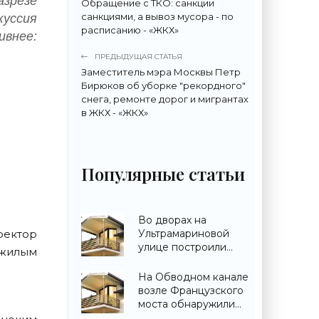
азрезе
Обращение с ТКО: санкции
санкциями, а вывоз мусора - по
куссия
расписанию - «ЖКХ»
внее:
ПРЕДЫДУЩАЯ СТАТЬЯ
Заместитель мэра Москвы Петр
Бирюков об уборке "рекордного"
снега, ремонте дорог и мигрантах
в ЖКХ - «ЖКХ»
Популярные статьи
Во дворах на
Ультрамариновой
ректор
улице построили
 жилым
детский сад -
«Свежие новости
На Обводном канале
строительства»
возле Французского
моста обнаружили
самострой - «Свежие