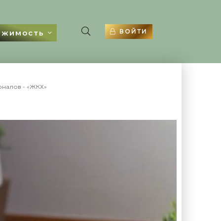
ВОЙТИ
ижимость
оналов - «ЖКХ»