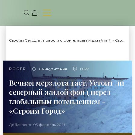
Строим Сегодня: новости строительства и дизайна
»
Строим Город
ROGER
6 минут чтения
1 027
Вечная мерзлота тает. Устоит ли
северный жилой фонд перед
глобальным потеплением -
«Строим Город»
Добавлено: 03 февраль 2021